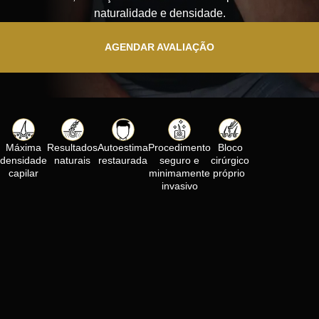
naturalidade e densidade.
AGENDAR AVALIAÇÃO
Máxima
Resultados
Autoestima
Procedimento
Bloco
densidade
naturais​
restaurada
seguro e
cirúrgico
capilar
minimamente
próprio
invasivo​