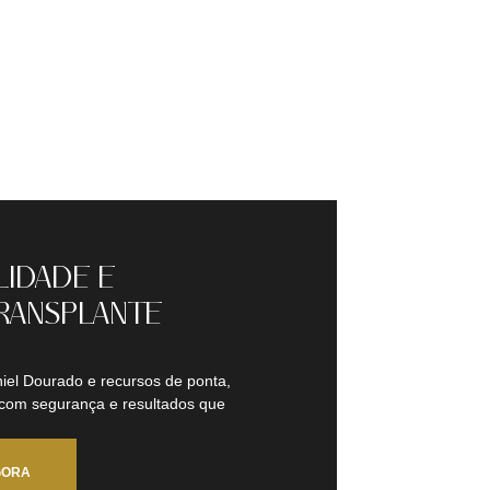
LIDADE E
RANSPLANTE
iel Dourado e recursos de ponta,
 com segurança e resultados que
GORA