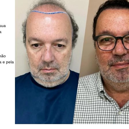
sua
a
 não
a e pela