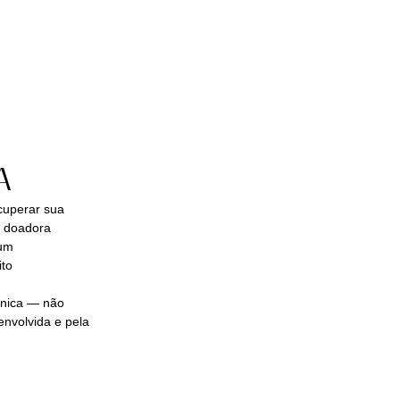
A
cuperar sua
a doadora
 um
ito
ínica — não
envolvida e pela