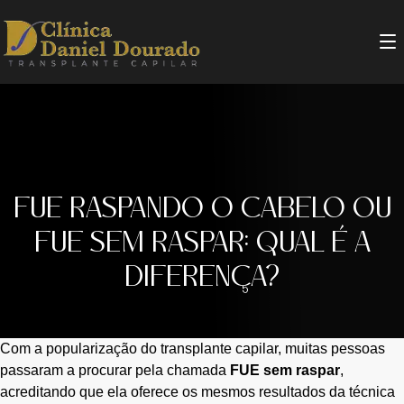
FUE RASPANDO O CABELO OU
FUE SEM RASPAR: QUAL É A
DIFERENÇA?
Com a popularização do transplante capilar, muitas pessoas
passaram a procurar pela chamada
FUE sem raspar
,
acreditando que ela oferece os mesmos resultados da técnica