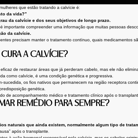
lheres que estão tratando a calvície é:
sto da vida?”
au da calvície e dos seus objetivos de longo prazo.
a, é importante compreender uma informação que muitas pessoas des
ão da calvície.
cientes precisam manter o tratamento contínuo, quais medicamentos sã
CURA A CALVÍCIE?
 eficaz de restaurar áreas que já perderam cabelo, mas ele não elimina
da como calvície, é uma condição genética e progressiva.
m-sucedida, os fios nativos que permanecem na região receptora conti
predisposição genética.
ndo de acompanhamento médico e tratamento clínico após o transplant
OMAR REMÉDIO PARA SEMPRE?
fios naturais que ainda existem, normalmente algum tipo de tra
ausa” após o transplante.
entes à ação hormonal responsável pela calvície, mas os cabelos origi