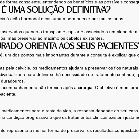
de forma consciente, entendendo os benefícios e as possíveis conseq
 É UMA SOLUÇÃO DEFINITIVA?
ncia à ação hormonal e costumam permanecer por muitos anos.
 observados quando o transplante capilar é associado a um plano de
idos, mas preservar ao máximo os cabelos existentes.
URADO ORIENTA AOS SEUS PACIENTES
um dos pontos mais importantes durante a consulta é explicar que o t
as pela calvície, os medicamentos ajudam a preservar os fios naturais
ndividualizada para definir se há necessidade de tratamento contínuo,
s duradouros.
o acompanhamento não termina após a cirurgia. O objetivo é monitorar
aciente.
 medicamentos para o resto da vida, a resposta depende do seu caso 
ma condição progressiva e que os tratamentos clínicos existem justame
nto representa a melhor forma de preservar os resultados conquistado