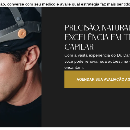
ão, converse com seu médico e avalie qual estratégia faz mais sentido
PRECISÃO, NATURA
EXCELÊNCIA EM T
CAPILAR
Com a vasta experiência do Dr. Dan
você pode renovar sua autoestima
encantam.
AGENDAR SUA AVALIAÇÃO A