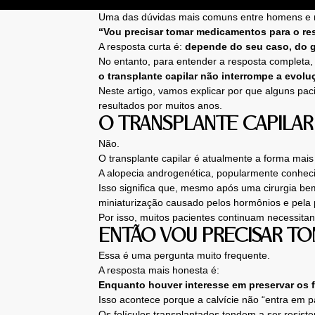
Uma das dúvidas mais comuns entre homens e mu
“Vou precisar tomar medicamentos para o re
A resposta curta é:
depende do seu caso, do gr
No entanto, para entender a resposta complet
o transplante capilar não interrompe a evoluç
Neste artigo, vamos explicar por que alguns pa
resultados por muitos anos.
O TRANSPLANTE CAPILAR 
Não.
O transplante capilar é atualmente a forma mais
A alopecia androgenética, popularmente conheci
Isso significa que, mesmo após uma cirurgia be
miniaturização causado pelos hormônios e pela 
Por isso, muitos pacientes continuam necessita
ENTÃO VOU PRECISAR T
Essa é uma pergunta muito frequente.
A resposta mais honesta é:
Enquanto houver interesse em preservar os 
Isso acontece porque a calvície não “entra em p
Os folículos transplantados tendem a ser resist