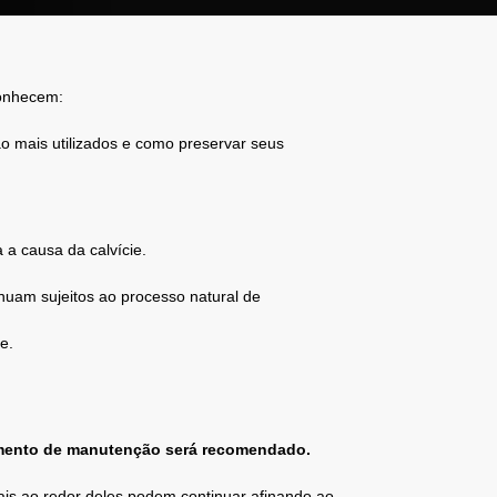
conhecem:
o mais utilizados e como preservar seus
 a causa da calvície.
nuam sujeitos ao processo natural de
e.
tamento de manutenção será recomendado.
nais ao redor deles podem continuar afinando ao