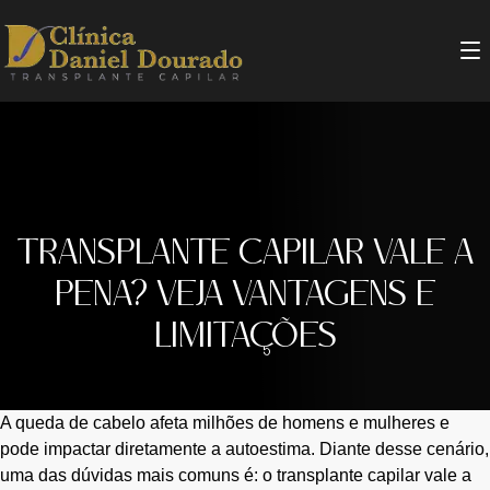
TRANSPLANTE CAPILAR VALE A
PENA? VEJA VANTAGENS E
LIMITAÇÕES
A queda de cabelo afeta milhões de homens e mulheres e
pode impactar diretamente a autoestima. Diante desse cenário,
uma das dúvidas mais comuns é: o transplante capilar vale a